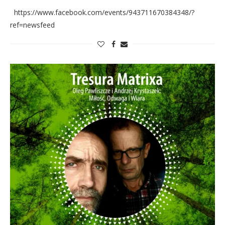
https://www.facebook.com/events/943711670384348/?
ref=newsfeed