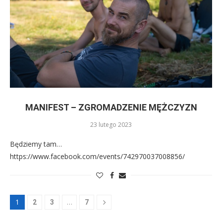
MANIFEST – ZGROMADZENIE MĘŻCZYZN
23 lutego 2023
Będziemy tam…
https://www.facebook.com/events/742970037008856/
1
…
2
3
7