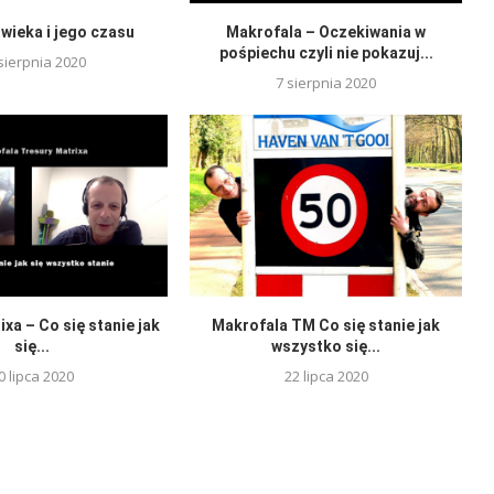
wieka i jego czasu
Makrofala – Oczekiwania w
pośpiechu czyli nie pokazuj...
sierpnia 2020
7 sierpnia 2020
xa – Co się stanie jak
Makrofala TM Co się stanie jak
się...
wszystko się...
0 lipca 2020
22 lipca 2020