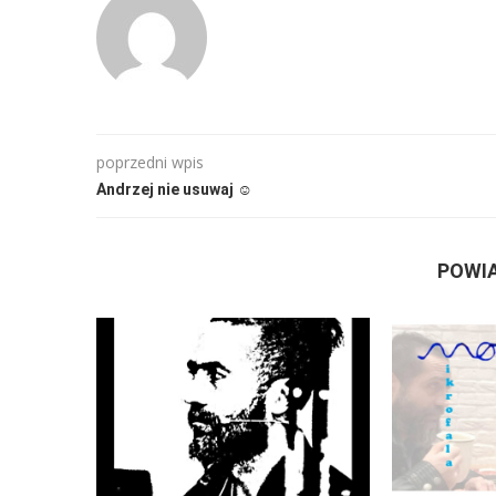
poprzedni wpis
Andrzej nie usuwaj ☺
POWI