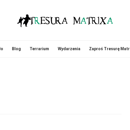
ło
Blog
Terrarium
Wydarzenia
Zaproś Tresurę Matr