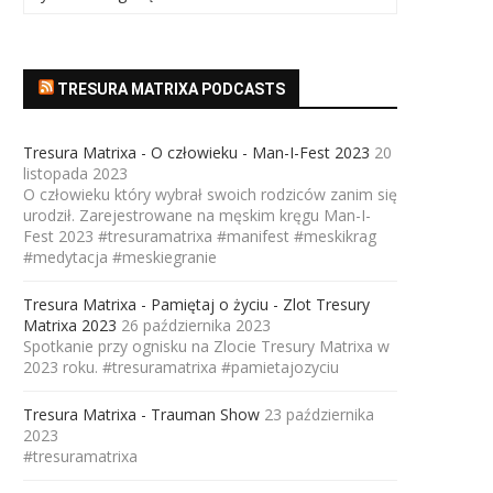
TRESURA MATRIXA PODCASTS
Tresura Matrixa - O człowieku - Man-I-Fest 2023
20
listopada 2023
O człowieku który wybrał swoich rodziców zanim się
urodził. Zarejestrowane na męskim kręgu Man-I-
Fest 2023 #tresuramatrixa #manifest #meskikrag
#medytacja #meskiegranie
Tresura Matrixa - Pamiętaj o życiu - Zlot Tresury
Matrixa 2023
26 października 2023
Spotkanie przy ognisku na Zlocie Tresury Matrixa w
2023 roku. #tresuramatrixa #pamietajozyciu
Tresura Matrixa - Trauman Show
23 października
2023
#tresuramatrixa