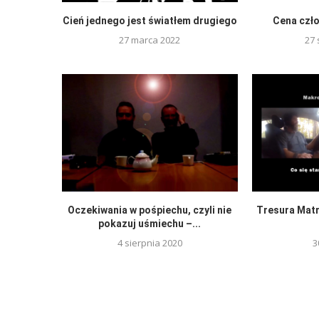
Cień jednego jest światłem drugiego
Cena czło
27 marca 2022
27 
Oczekiwania w pośpiechu, czyli nie
Tresura Matri
pokazuj uśmiechu –...
4 sierpnia 2020
3