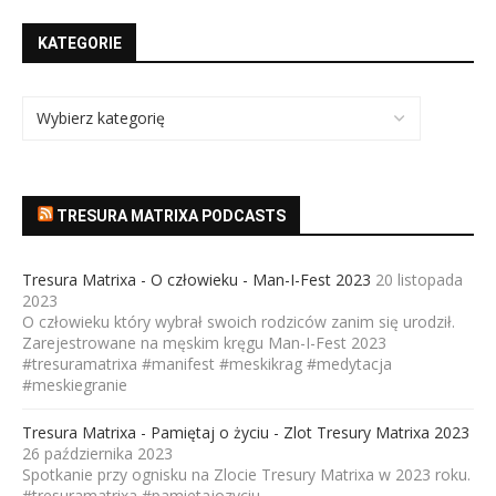
KATEGORIE
TRESURA MATRIXA PODCASTS
Tresura Matrixa - O człowieku - Man-I-Fest 2023
20 listopada
2023
O człowieku który wybrał swoich rodziców zanim się urodził.
Zarejestrowane na męskim kręgu Man-I-Fest 2023
#tresuramatrixa #manifest #meskikrag #medytacja
#meskiegranie
Tresura Matrixa - Pamiętaj o życiu - Zlot Tresury Matrixa 2023
26 października 2023
Spotkanie przy ognisku na Zlocie Tresury Matrixa w 2023 roku.
#tresuramatrixa #pamietajozyciu