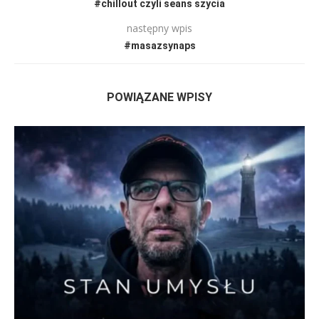
#chillout czyli seans szycia
następny wpis
#masazsynaps
POWIĄZANE WPISY