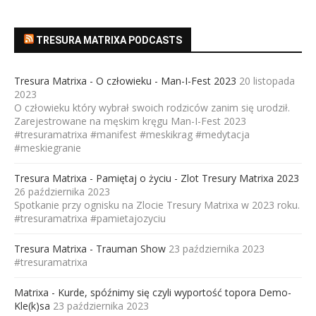
TRESURA MATRIXA PODCASTS
Tresura Matrixa - O człowieku - Man-I-Fest 2023
20 listopada
2023
O człowieku który wybrał swoich rodziców zanim się urodził.
Zarejestrowane na męskim kręgu Man-I-Fest 2023
#tresuramatrixa #manifest #meskikrag #medytacja
#meskiegranie
Tresura Matrixa - Pamiętaj o życiu - Zlot Tresury Matrixa 2023
26 października 2023
Spotkanie przy ognisku na Zlocie Tresury Matrixa w 2023 roku.
#tresuramatrixa #pamietajozyciu
Tresura Matrixa - Trauman Show
23 października 2023
#tresuramatrixa
Matrixa - Kurde, spóźnimy się czyli wyportość topora Demo-
Kle(k)sa
23 października 2023