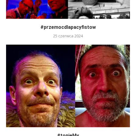
#przemocdlapacyfistow
25 czerwca 2024
#tonieMy