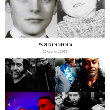
#gofryzreniferem
25 czerwca 2024