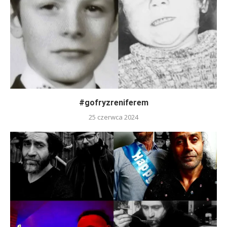
#gofryzreniferem
25 czerwca 2024