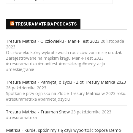
TRESURA MATRIXA PODCASTS
Tresura Matrixa - O człowieku - Man-I-Fest 2023
20 listopada
2023
O człowieku który wybrał swoich rodziców zanim się urodził.
Zarejestrowane na męskim kręgu Man-I-Fest 2023
#tresuramatrixa #manifest #meskikrag #medytacja
#meskiegranie
Tresura Matrixa - Pamiętaj o życiu - Zlot Tresury Matrixa 2023
26 października 2023
Spotkanie przy ognisku na Zlocie Tresury Matrixa w 2023 roku.
#tresuramatrixa #pamietajozyciu
Tresura Matrixa - Trauman Show
23 października 2023
#tresuramatrixa
Matrixa - Kurde, spóźnimy się czyli wyportość topora Demo-