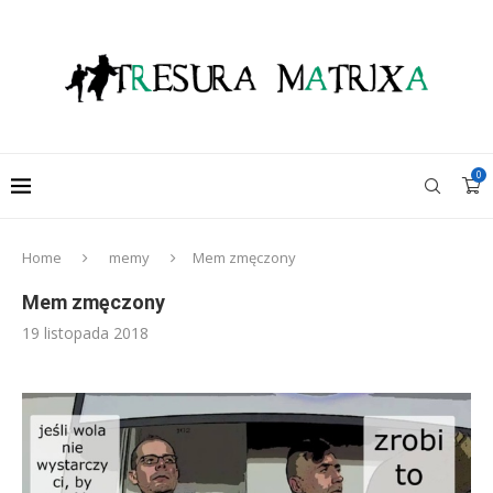
0
Home
memy
Mem zmęczony
Mem zmęczony
19 listopada 2018