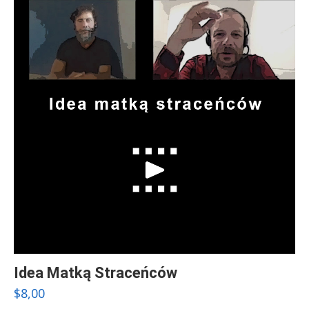
Idea Matką Straceńców
$
8,00