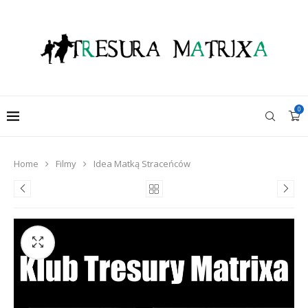
0
Home
Filmy
Idea Matką Straceńców