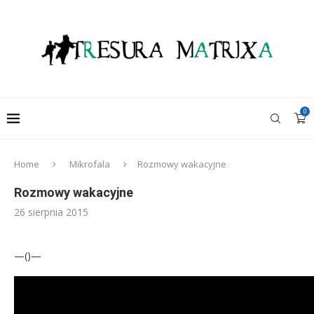
0
Home
Mikrofala
Rozmowy wakacyjne
Rozmowy wakacyjne
26 sierpnia 2015
—()—