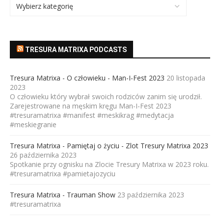
TRESURA MATRIXA PODCASTS
Tresura Matrixa - O człowieku - Man-I-Fest 2023
20 listopada
2023
O człowieku który wybrał swoich rodziców zanim się urodził.
Zarejestrowane na męskim kręgu Man-I-Fest 2023
#tresuramatrixa #manifest #meskikrag #medytacja
#meskiegranie
Tresura Matrixa - Pamiętaj o życiu - Zlot Tresury Matrixa 2023
26 października 2023
Spotkanie przy ognisku na Zlocie Tresury Matrixa w 2023 roku.
#tresuramatrixa #pamietajozyciu
Tresura Matrixa - Trauman Show
23 października 2023
#tresuramatrixa