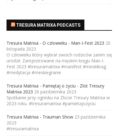
TRESURA MATRIXA PODCASTS
Tresura Matrixa - O człowieku - Man-I-Fest 2023
20
listopada 2023
O człowieku który wybrał swoich rodziców zanim się
urodził. Zarejestrowane na męskim kręgu Man-I-
Fest 2023 #tresuramatrixa #manifest #meskikrag
#medytacja #meskiegranie
Tresura Matrixa - Pamiętaj o życiu - Zlot Tresury
Matrixa 2023
26 października 2023
Spotkanie przy ognisku na Zlocie Tresury Matrixa w
2023 roku. #tresuramatrixa #pamietajozyciu
Tresura Matrixa - Trauman Show
23 października
2023
#tresuramatrixa