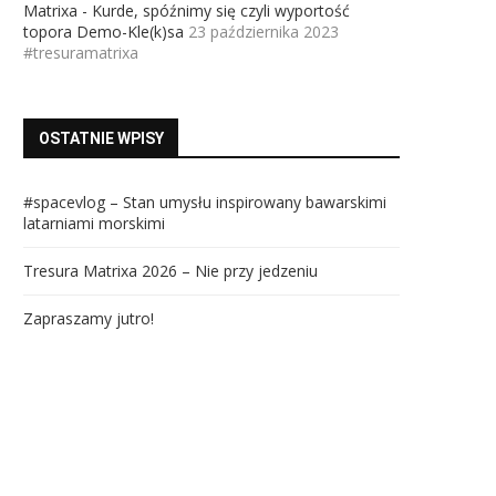
Matrixa - Kurde, spóźnimy się czyli wyportość
topora Demo-Kle(k)sa
23 października 2023
#tresuramatrixa
OSTATNIE WPISY
#spacevlog – Stan umysłu inspirowany bawarskimi
latarniami morskimi
Tresura Matrixa 2026 – Nie przy jedzeniu
Zapraszamy jutro!