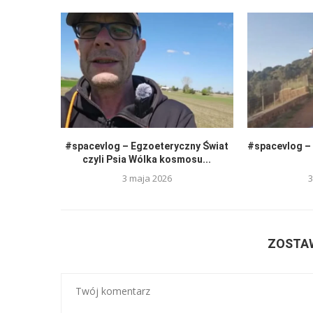
#spacevlog – Egzoeteryczny Świat
#spacevlog – 
czyli Psia Wólka kosmosu...
3 maja 2026
3
ZOSTA