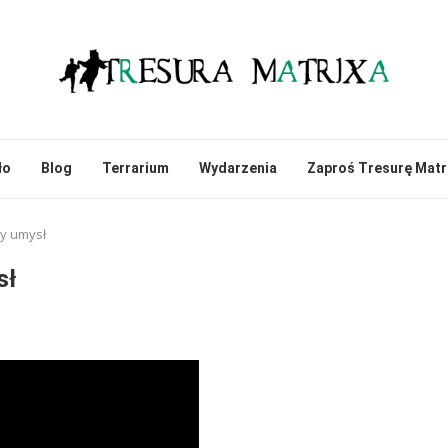
ło
Blog
Terrarium
Wydarzenia
Zaproś Tresurę Matr
y umysł
sł