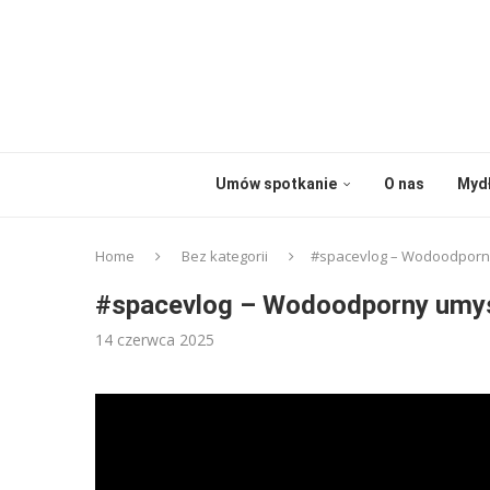
Umów spotkanie
O nas
Myd
Home
Bez kategorii
#spacevlog – Wodoodporn
#spacevlog – Wodoodporny umy
14 czerwca 2025