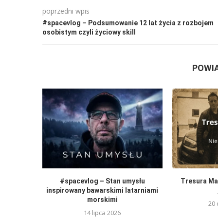
poprzedni wpis
#spacevlog – Podsumowanie 12 lat życia z rozbojem
osobistym czyli życiowy skill
POWI
#spacevlog – Stan umysłu
Tresura Mat
inspirowany bawarskimi latarniami
morskimi
20 
14 lipca 2026